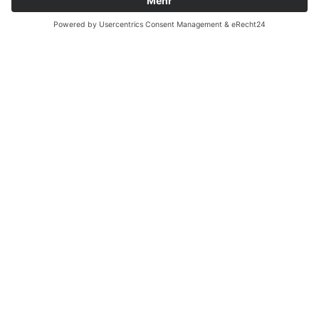
© 2024 mind-practice.de |
Start
|
Kontakt
|
Impressum
|
Datenschutz
| Tel. +49 89 18954930
Close
Start
Menu
50 Antworten
Katalysator
Erfolge
Kontakt
Workshop buchen
Mindpractice
by Wickertsheim GmbH
Freibadstr. 30