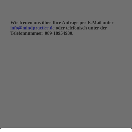
Wir freuen uns über Ihre Anfrage per E-Mail unter
info@mindpractice.de
oder telefonisch unter der
Telefonnummer: 089-18954930.