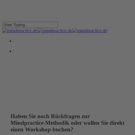
Skip
to
main
content
Close
Search
Menu
Menu
Haben Sie noch Rückfragen zur
Mindpractice-Methodik oder wollen Sie direkt
einen Workshop buchen?